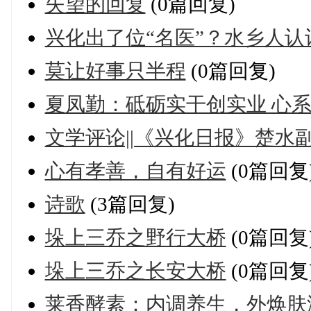
失望的回复
(0篇回复)
兴化出了位“名医”？水乡人认
莫让好事只半程
(0篇回复)
夏凤勤：砥砺实干创实业 心
文学评论||《兴化日报》楚水
心有孝善，自有好运
(0篇回复
诗歌
(3篇回复)
垛上三乔之野行大桥
(0篇回复
垛上三乔之长安大桥
(0篇回复
莱香酵素：内调养生，外焕肤