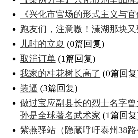
《兴化市官场的形式主义与官
跑友们，注意嗷！溱湖那块又要 
儿时的立夏
(0篇回复)
取消订单
(1篇回复)
我家的桂花树长高了
(0篇回复
装逼
(3篇回复)
做过宝应副县长的烈士名字曾
孙是全球著名武术家
(1篇回复
紫燕驿站（隐蔵呼吁泰州38