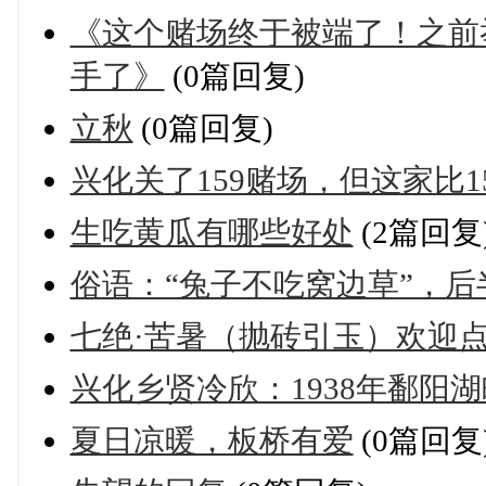
《这个赌场终于被端了！之前
手了》
(0篇回复)
立秋
(0篇回复)
兴化关了159赌场，但这家比1
生吃黄瓜有哪些好处
(2篇回复
俗语：“兔子不吃窝边草”，
七绝·苦暑（抛砖引玉）欢迎
兴化乡贤冷欣：1938年鄱阳湖
夏日凉暖，板桥有爱
(0篇回复