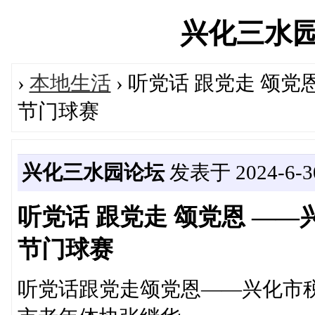
兴化三水园论坛
›
本地生活
› 听党话 跟党走 颂
节门球赛
兴化三水园论坛
发表于 2024-6-30
听党话 跟党走 颂党恩 —
节门球赛
听党话跟党走颂党恩——兴化市税