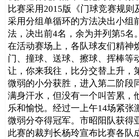
比赛采用2015版《门球竞赛规
采用分组单循环的方法决出小组
法，决出前4名，余为并列第5名
在活动赛场上，各队球友们精神
门、撞球、送球、擦球、挥棒等
让，你来我往，比分交替上升，第
微弱的小分获胜，进入第二阶段
满身汗水，但没有一个叫苦累，
乐和愉悦。经过一上午14场紧张
微弱分夺得冠军。市昭阳队获得
此赛的裁判长杨玲宣布比赛各队