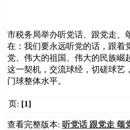
市税务局举办听党话、跟党走、颂
在：我们要永远听党的话，跟着
党、伟大的祖国、伟大的民族崛
这一契机，交流球经，切磋球艺
门球整体水平。
页:
[1]
查看完整版本:
听党话 跟党走 颂