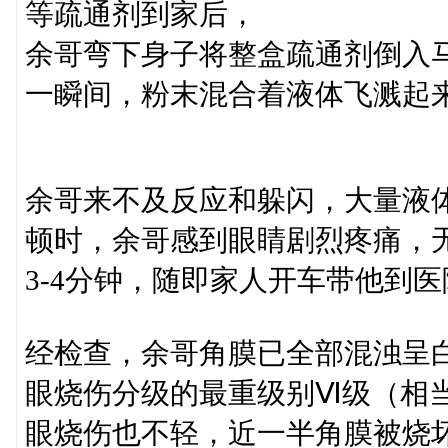
等疏通剂到家后，
余哥弯下身子将整盒疏通剂倒入
一瞬间，粉末混合着液体飞溅起
余哥来不及反应和躲闪，大量液
顿时，余哥感到眼睛剧烈疼痛，
3-4分钟，随即家人开车带他到医
经检查，余哥角膜已全部混浊呈
眼烧伤分级的最重级别Ⅵ级（相
眼烧伤也不轻，近一半角膜被烧