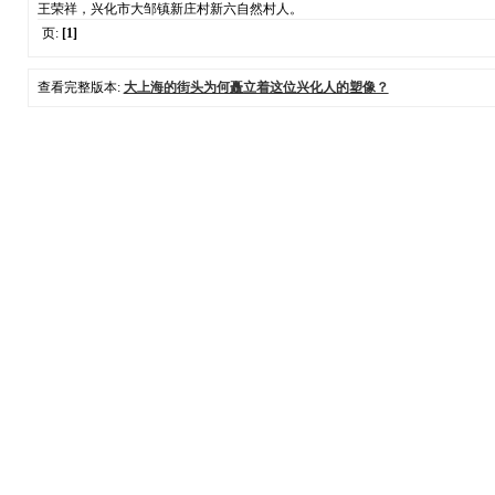
王荣祥，兴化市大邹镇新庄村新六自然村人。
页:
[1]
查看完整版本:
大上海的街头为何矗立着这位兴化人的塑像？