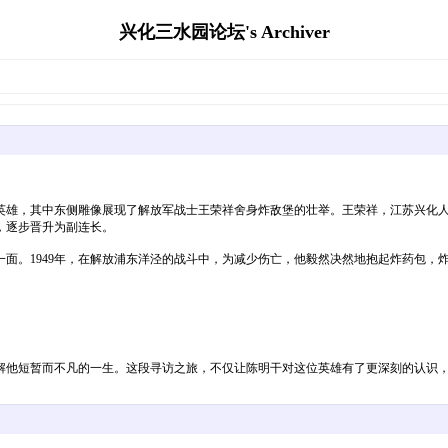
兴化三水园论坛's Archiver
，其中东侧雕像展现了解放军战士王荣祥舍身炸敌堡的壮举。王荣祥，江苏兴化人，19
，逐步晋升为副连长。
面。1949年，在解放浦东洋泾的战斗中，为减少伤亡，他毅然决然地抱起炸药包，
入了解他短暂而不凡的一生。这段寻访之旅，不仅让陈明干对这位英雄有了更深刻的认识