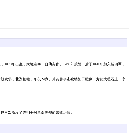
20年出生，家境贫寒，自幼劳作。1940年成婚，后于1941年加入新四军，
炸毁敌堡，壮烈牺牲，年仅29岁。其英勇事迹被镌刻于雕像下方的大理石上，永
，也再次激发了陈明干对革命先烈的崇敬之情。