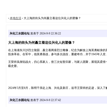
›
本地生活
› 大上海的街头为何矗立着这位兴化人的塑像？
兴化三水园论坛
发表于 2024-9-9 22:36:22
大上海的街头为何矗立着这位兴化人的塑像？
在上海浦东川沙烈士陵园，矗立着两座烈士雕像，纪念为解放上海英勇献身的英雄
投身革命。在军中，他英勇善战，参与多次战役，屡建奇功，并于1945年入党
王荣祥虽身陷战火，仍心系家人，曾三次短暂归家，与家人团聚，展现其柔情一
载史册。
2024年5月至8月，陈明干亲赴上海、兴化及新庄，追寻王荣祥的足迹，深
兴化三水园论坛
发表于 2024-9-9 22:37:42