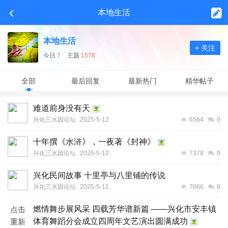
本地生活
本地生活
+ 关注
今日
7
主题
1578
全部
最后回复
最新热门
精华帖子
难道前身没有天
兴化三水园论坛
2025-5-12
6564
0
十年撰《水浒》，一夜著《封神》
兴化三水园论坛
2025-5-12
7378
0
兴化民间故事 十里亭与八里铺的传说
兴化三水园论坛
2025-5-11
7066
0
燃情舞步展风采 四载芳华谱新篇 ——兴化市安丰镇
点击
体育舞蹈分会成立四周年文艺演出圆满成功
重新