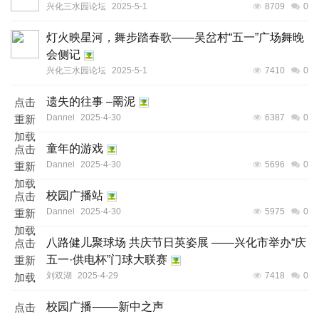
兴化三水园论坛
2025-5-1
8709
0
灯火映星河，舞步踏春歌——吴岔村“五一”广场舞晚
会侧记
兴化三水园论坛
2025-5-1
7410
0
遗失的往事 –罱泥
点击
Dannel
2025-4-30
6387
0
重新
加载
童年的游戏
点击
Dannel
2025-4-30
5696
0
重新
加载
校园广播站
点击
Dannel
2025-4-30
5975
0
重新
加载
八路健儿聚球场 共庆节日英姿展 ——兴化市举办“庆
点击
五一·供电杯”门球大联赛
重新
刘双湖
2025-4-29
7418
0
加载
校园广播-——新中之声
点击