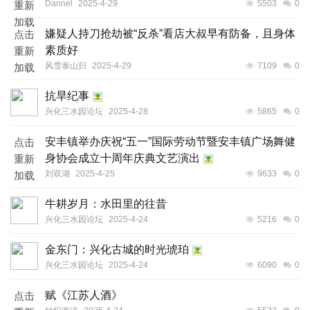
Dannel
2025-4-29
5503
0
重新
加载
嫌疑人持刀抢劫被“反杀”看店大叔早有防备，且身体
点击
素质好
重新
风雪泰山归
2025-4-29
7109
0
加载
抗旱纪事
兴化三水园论坛
2025-4-28
5865
0
安丰镇举办庆祝“五一”国际劳动节暨安丰镇广场舞健
点击
身协会成立十周年庆典文艺演出
重新
刘双湖
2025-4-25
9633
0
加载
牛耕岁月：水田里的往昔
兴化三水园论坛
2025-4-24
5216
0
金东门：兴化古城的时光琥珀
兴化三水园论坛
2025-4-24
6090
0
赋《江苏人酒》
点击