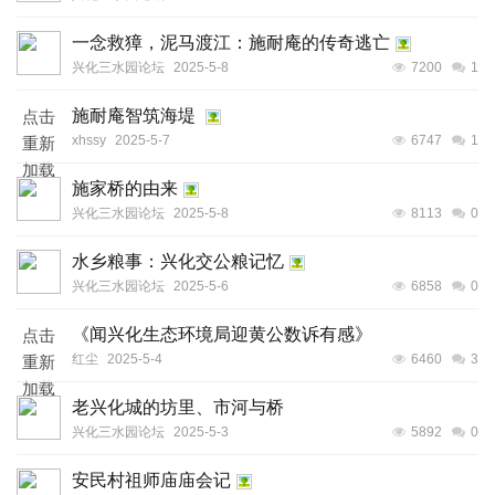
一念救獐，泥马渡江：施耐庵的传奇逃亡
兴化三水园论坛
2025-5-8
7200
1
施耐庵智筑海堤​ ​
点击
xhssy
2025-5-7
6747
1
重新
加载
施家桥的由来​
兴化三水园论坛
2025-5-8
8113
0
水乡粮事：兴化交公粮记忆
兴化三水园论坛
2025-5-6
6858
0
《闻兴化生态环境局迎黄公数诉有感》
点击
红尘
2025-5-4
6460
3
重新
加载
老兴化城的坊里、市河与桥
兴化三水园论坛
2025-5-3
5892
0
安民村祖师庙庙会记