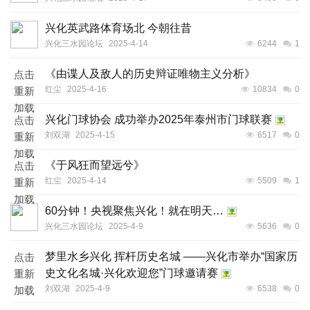
兴化英武路体育场北 今朝往昔
兴化三水园论坛
2025-4-14
6244
1
《由谍人及敌人的历史辩证唯物主义分析》
点击
红尘
2025-4-16
10834
0
重新
加载
兴化门球协会 成功举办2025年泰州市门球联赛
点击
刘双湖
2025-4-15
6517
0
重新
加载
《于风狂而望远兮》
点击
红尘
2025-4-14
5509
1
重新
加载
60分钟！央视聚焦兴化！就在明天…
兴化三水园论坛
2025-4-9
5636
0
梦里水乡兴化 挥杆历史名城 ——兴化市举办“国家历
点击
史文化名城·兴化欢迎您”门球邀请赛
重新
刘双湖
2025-4-9
6538
0
加载