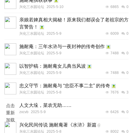
施耐庵撰联轶事
兴化三水园论坛
2025-5-10
6865
0
亲娘若婢真相大揭秘！原来我们都误会了老祖宗的方
言警告！
兴化三水园论坛
2025-5-9
6009
0
施耐庵：三年水浒与一夜封神的传奇创作
兴化三水园论坛
2025-5-9
7488
0
以智护稿：施耐庵女儿典当风波
兴化三水园论坛
2025-5-9
7488
0
忠义守节：施耐庵与 “忠臣不事二主” 的传奇
兴化三水园论坛
2025-5-8
7676
3
人文大垛，菜农无助……
点击
zxcvb
2025-5-9
6426
0
重新
加载
兴化民间传说 施耐庵著《水浒》新篇
兴化三水园论坛
2025-5-8
8002
0