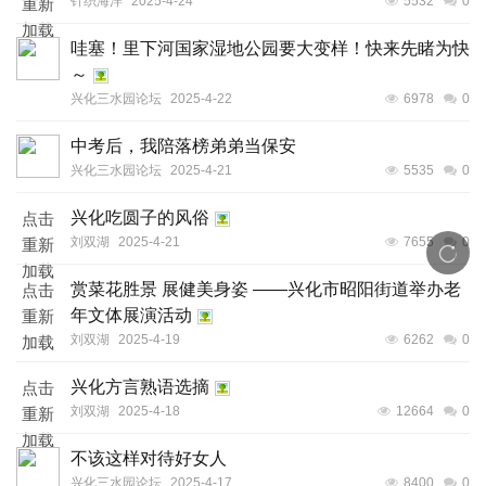
针织海洋
2025-4-24
5532
0
重新
加载
哇塞！里下河国家湿地公园要大变样！快来先睹为快
～
兴化三水园论坛
2025-4-22
6978
0
中考后，我陪落榜弟弟当保安
兴化三水园论坛
2025-4-21
5535
0
兴化吃圆子的风俗
点击
刘双湖
2025-4-21
7655
0
重新
加载
赏菜花胜景 展健美身姿 ——兴化市昭阳街道举办老
点击
年文体展演活动
重新
刘双湖
2025-4-19
6262
0
加载
兴化方言熟语选摘
点击
刘双湖
2025-4-18
12664
0
重新
加载
不该这样对待好女人
兴化三水园论坛
2025-4-17
8400
0