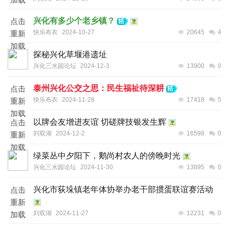
兴化有多少个老乡镇？
点击
快乐布衣
2024-10-27
20645
4
重新
加载
探秘兴化草堰港遗址
兴化三水园论坛
2024-12-3
13900
0
泰州兴化公交之思：民生福祉待深耕
点击
快乐布衣
2024-11-28
17418
5
重新
加载
以牌会友增进友谊 切磋牌技银发生辉
点击
刘双湖
2024-12-2
16598
0
重新
加载
绿菜丛中夕阳下，鹅尚村农人的傍晚时光
兴化三水园论坛
2024-11-30
13895
0
兴化市荻垛镇老年体协举办老干部掼蛋联谊赛活动
点击
重新
刘双湖
2024-11-27
12231
0
加载