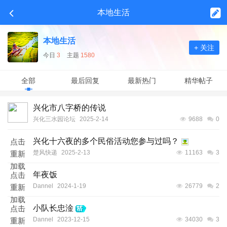
本地生活
本地生活
+ 关注
今日
3
主题
1580
全部
最后回复
最新热门
精华帖子
兴化市八字桥的传说
兴化三水园论坛
2025-2-14
9688
0
兴化十六夜的多个民俗活动您参与过吗？
点击
楚风快递
2025-2-13
11163
3
重新
加载
年夜饭
点击
Dannel
2024-1-19
26779
2
重新
加载
小队长忠淦
点击
Dannel
2023-12-15
34030
3
重新