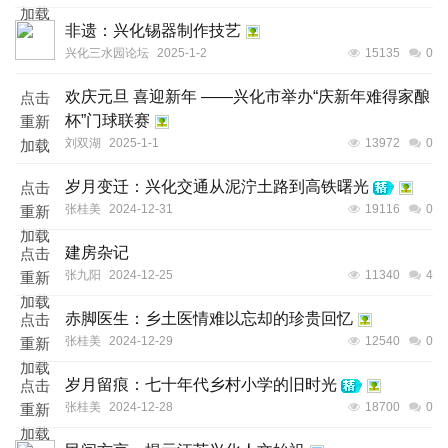
加载
非遗：兴化锡器制作技艺
兴化三水园论坛
2025-1-2
15135
0
欢庆元旦 喜迎新年 ——兴化市举办“庆新年难得家酿
点击
杯”门球联赛
重新
刘双湖
2025-1-1
13972
0
加载
岁月变迁：兴化交通从泥泞土路到高铁曙光
点击
张桂美
2024-12-31
19116
0
重新
加载
建房杂记
点击
张九阳
2024-12-25
11340
4
重新
加载
赤脚医生：乡土医情难以忘却的珍贵回忆
点击
张桂美
2024-12-29
12540
0
重新
加载
岁月留痕：七十年代乡村小学的旧时光
点击
张桂美
2024-12-28
18700
0
重新
加载