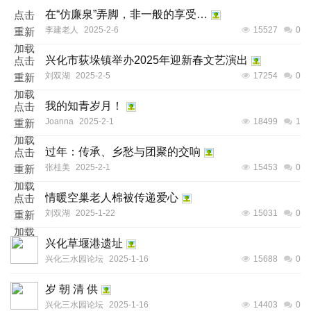
在“仿廉泉”弄脚，非一般的享受…
点击
李建老人
2025-2-6
15527
0
重新
加载
兴化市荻垛镇举办2025年迎新春文艺演出
点击
刘双湖
2025-2-5
17254
0
重新
加载
我的知青岁月！
点击
Joanna
2025-2-1
18499
1
重新
加载
过年：传承、乡愁与团聚的交响
点击
张桂美
2025-2-1
15453
0
重新
加载
情暖空巢老人棉被传递爱心
点击
刘双湖
2025-1-22
15031
0
重新
加载
兴化草堰港遗址
兴化三水园论坛
2025-1-16
15688
0
岁 朝 清 供
兴化三水园论坛
2025-1-16
14403
0