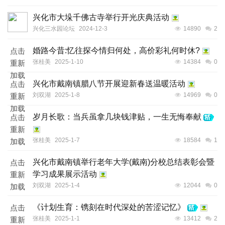
兴化市大垛千佛古寺举行开光庆典活动
兴化三水园论坛
2024-12-3
14890
2
婚路今昔:忆往探今情归何处，高价彩礼何时休?
点击
张桂美
2025-1-10
14384
0
重新
加载
兴化市戴南镇腊八节开展迎新春送温暖活动
点击
刘双湖
2025-1-8
14969
0
重新
加载
岁月长歌：当兵虽拿几块钱津贴，一生无悔奉献
点击
重新
张桂美
2025-1-7
18584
1
加载
兴化市戴南镇举行老年大学(戴南)分校总结表彰会暨
点击
学习成果展示活动
重新
刘双湖
2025-1-4
12044
0
加载
《计划生育：镌刻在时代深处的苦涩记忆》
点击
张桂美
2025-1-1
13412
2
重新