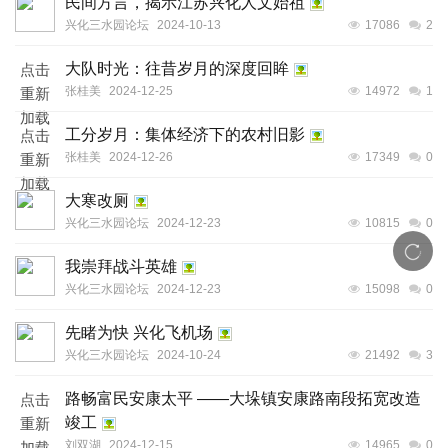
民间方言，揭示江苏兴化人文始祖
兴化三水园论坛
2024-10-13
17086
2
大队时光：往昔岁月的深度回眸
点击
张桂美
2024-12-25
14972
1
重新
加载
工分岁月：集体经济下的农村旧影
点击
张桂美
2024-12-26
17349
0
重新
加载
大寒改厕
兴化三水园论坛
2024-12-23
10815
0
我崇拜战斗英雄
兴化三水园论坛
2024-12-23
15098
0
先睹为快 兴化飞机场
兴化三水园论坛
2024-10-24
21492
3
路畅富民安康太平 ——大垛镇安康路南段拓宽改造
点击
竣工
重新
刘双湖
2024-12-15
14965
0
加载