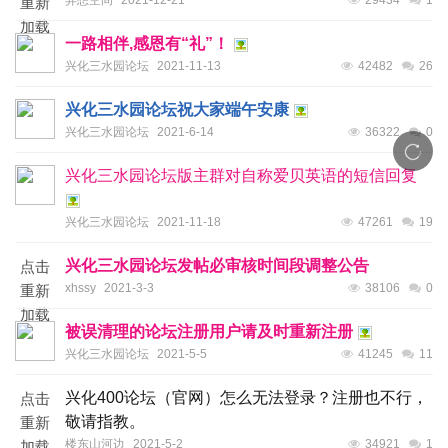
异想空间
2021-12-21
29434
1
重新
加载
一路相伴,感恩有“礼”！
兴化三水园论坛
2021-11-13
42482
26
兴化三水园论坛祝大家端午安康
兴化三水园论坛
2021-6-14
36322
0
兴化三水园论坛版主群对自称爱贝英语的短信回复
兴化三水园论坛
2021-11-18
47261
19
兴化三水园论坛发帖必审核时间段调整公告
点击
xhssy
2021-3-3
38106
0
重新
加载
被误清理的论坛注册用户请及时重新注册
兴化三水园论坛
2021-5-5
41245
11
兴化400论坛（官网）怎么无法登录？注册也不行，
点击
敬请指教。
重新
楼东山河边
2021-5-2
34921
1
加载