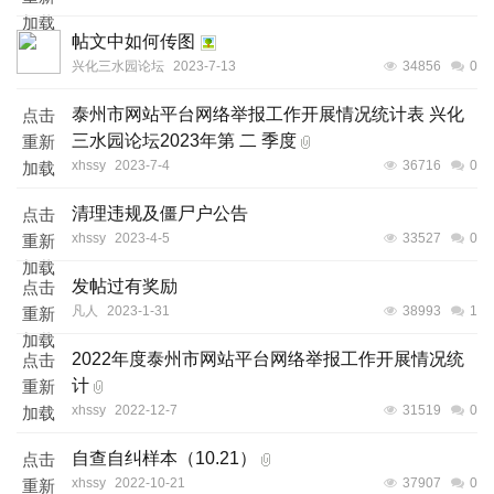
加载
帖文中如何传图
兴化三水园论坛
2023-7-13
34856
0
泰州市网站平台网络举报工作开展情况统计表 兴化
点击
三水园论坛2023年第 二 季度
重新
xhssy
2023-7-4
36716
0
加载
清理违规及僵尸户公告
点击
xhssy
2023-4-5
33527
0
重新
加载
发帖过有奖励
点击
凡人
2023-1-31
38993
1
重新
加载
2022年度泰州市网站平台网络举报工作开展情况统
点击
计
重新
xhssy
2022-12-7
31519
0
加载
自查自纠样本（10.21）
点击
xhssy
2022-10-21
37907
0
重新