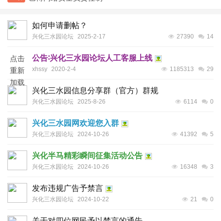
如何申请删帖？
兴化三水园论坛
2025-2-17
27390
14
公告∶兴化三水园论坛人工客服上线
点击
xhssy
2020-2-4
1185313
29
重新
加载
兴化三水园信息分享群（官方）群规
兴化三水园论坛
2025-8-26
6114
0
兴化三水园网欢迎您入群
兴化三水园论坛
2024-10-26
41392
5
兴化半马精彩瞬间征集活动公告
兴化三水园论坛
2024-10-26
16348
3
发布违规广告予禁言
兴化三水园论坛
2024-10-22
21
0
关于对四位网民予以禁言的通告