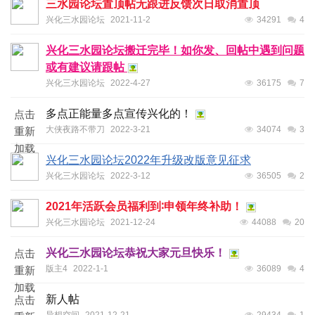
三水园论坛置顶帖无跟进反馈次日取消置顶
兴化三水园论坛
2021-11-2
34291
4
兴化三水园论坛搬迁完毕！如你发、回帖中遇到问题
或有建议请跟帖
兴化三水园论坛
2022-4-27
36175
7
多点正能量多点宣传兴化的！
点击
大侠夜路不带刀
2022-3-21
34074
3
重新
加载
兴化三水园论坛2022年升级改版意见征求
兴化三水园论坛
2022-3-12
36505
2
2021年活跃会员福利到∶申领年终补助！
兴化三水园论坛
2021-12-24
44088
20
兴化三水园论坛恭祝大家元旦快乐！
点击
版主4
2022-1-1
36089
4
重新
加载
新人帖
点击