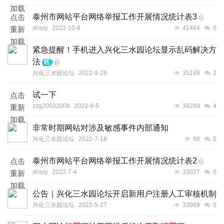
加载
泰州市网站平台网络举报工作开展情况统计表3
点击
xhssy
2022-10-8
41464
0
重新
加载
紧急提醒！手机进入兴化三水园论坛显示乱码解决方
法
兴化三水园论坛
2022-9-28
35188
2
试一下
点击
zzg20032008
2022-9-5
38289
4
重新
加载
非常时期网站对涉及敏感事件内部通知
兴化三水园论坛
2022-7-18
88
0
泰州市网站平台网络举报工作开展情况统计表2
点击
xhssy
2022-7-4
33027
0
重新
加载
公告｜兴化三水园论坛开启新用户注册人工审核机制
兴化三水园论坛
2022-5-27
33989
0