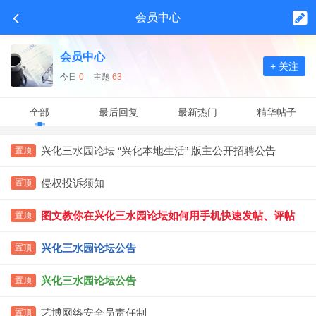
会员中心
会员中心
+ 关注
今日
0
主题
63
全部
最后回复
最新热门
精华帖子
兴化三水园论坛 “兴化本地生活” 版主公开招聘公告
置顶
侵权投诉须知
置顶
图文教你在兴化三水园论坛如何用手机快速发帖、评帖
置顶
兴化三水园论坛公告
置顶
兴化三水园论坛公告
置顶
艺博网络安全员责任制
置顶