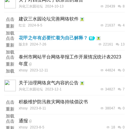
兴化三水园论坛
2024-10-13
20439
8
建议三水园论坛完善网络软件
点击
红尘
2024-9-5
21637
4
重新
加载
花甲之年有必要忙着为自己解释？
点击
版主8
2024-7-26
22161
13
重新
加载
泰州市网站平台网络举报工作开展情况统计表2023
点击
年度
重新
xhssy
2023-12-11
44824
0
加载
关于治理网络戾气内容的公告
兴化三水园论坛
2023-12-1
34827
7
积极维护防汛救灾网络持续倡议书
点击
xhssy
2023-8-11
38047
0
重新
加载
通报
点击
xhssy
2023-8-5
18
0
重新