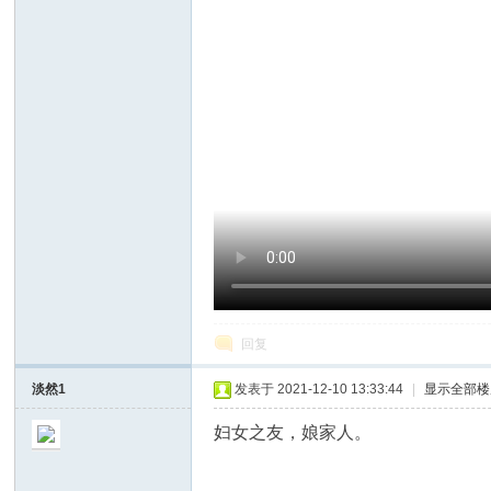
回复
淡然1
发表于 2021-12-10 13:33:44
|
显示全部楼
妇女之友，娘家人。