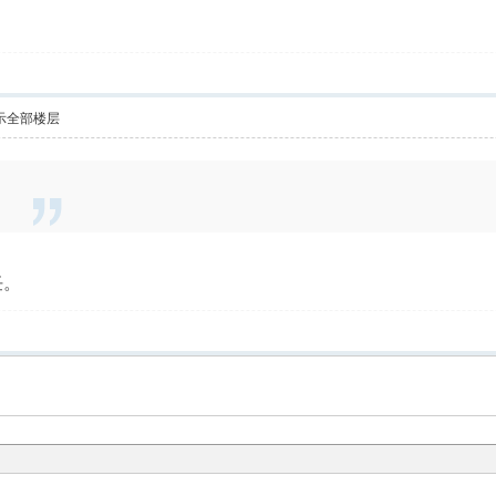
示全部楼层
任。