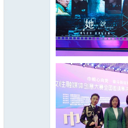
化
三
水