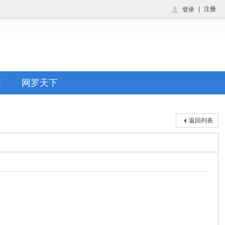
|
注册
登录
座
网罗天下
返回列表