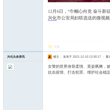
12月6日，“巾帼心向党 奋
兴化
市公安局妇联选送的微视频
坛
回复
兴化头条资讯
楼主
|
发表于 2021-12-10 13:30:17
|
显
女警的世界侠骨柔情、英姿飒爽，
抗击疫情、打击犯罪、维护社会稳