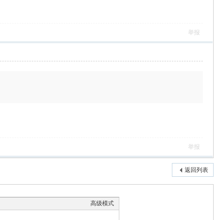
举报
举报
返回列表
高级模式