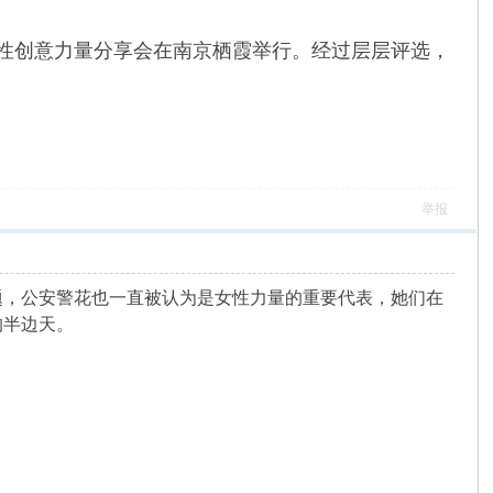
女性创意力量分享会在南京栖霞举行。经过层层评选，
举报
题，公安警花也一直被认为是女性力量的重要代表，她们在
的半边天。