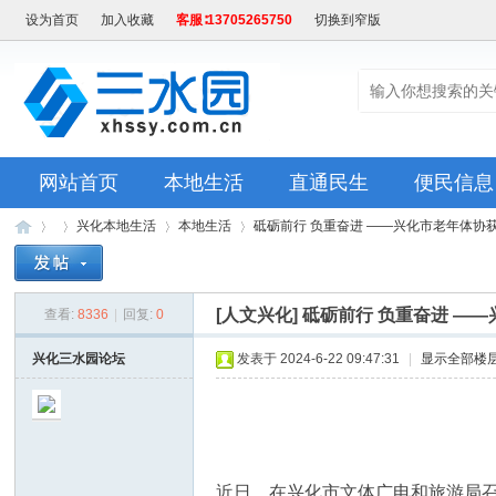
设为首页
加入收藏
客服∶13705265750
切换到窄版
网站首页
本地生活
直通民生
便民信息
兴化本地生活
本地生活
砥砺前行 负重奋进 ——兴化市老年体协获市
[人文兴化]
砥砺前行 负重奋进 —
查看:
8336
|
回复:
0
兴
»
›
›
›
兴化三水园论坛
发表于 2024-6-22 09:47:31
|
显示全部楼
近日，在兴化市文体广电和旅游局召