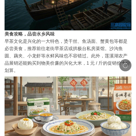
美食攻略，品尝水乡风味
早茶文化是兴化的一大特色，烫干丝、鱼汤面、蟹黄包等都是
必尝美食，推荐前往老街早茶店或拱极台私房菜馆。沙沟鱼
圆、藕夹、小龙虾等水鲜风味也不容错过。此外，莲溪湖农产
品展销还能购买到物美价廉的兴化大米，1 元 / 斤的促销价十分
划算。