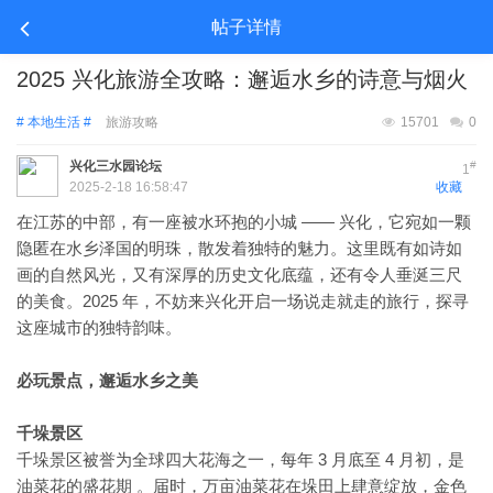
帖子详情
2025 兴化旅游全攻略：邂逅水乡的诗意与烟火
# 本地生活 #
旅游攻略
15701
0
兴化三水园论坛
#
1
2025-2-18 16:58:47
收藏
在江苏的中部，有一座被水环抱的小城 —— 兴化，它宛如一颗
隐匿在水乡泽国的明珠，散发着独特的魅力。这里既有如诗如
画的自然风光，又有深厚的历史文化底蕴，还有令人垂涎三尺
的美食。2025 年，不妨来兴化开启一场说走就走的旅行，探寻
这座城市的独特韵味。
必玩景点，邂逅水乡之美
千垛景区
千垛景区被誉为全球四大花海之一，每年 3 月底至 4 月初，是
油菜花的盛花期 。届时，万亩油菜花在垛田上肆意绽放，金色