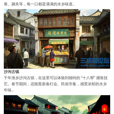
卷、藕夹等，每一口都是满满的水乡味道。
沙沟古镇
千年渔乡沙沟古镇，在这里可以体验到独特的 “十八帮” 捕鱼技
艺。春节期间，还能逛新春灯会、民俗市集，感受浓郁的水乡
年味。