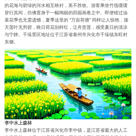
的花海与碧绿的河水相互映衬，美不胜收。游客乘坐竹筏缓缓
穿行其间，仿佛置身于一幅绚丽的田园画卷之中。即便错过油
菜花季也无需遗憾，夏季这里的 “万亩荷塘” 同样让人惊艳，接
天莲叶无穷碧，映日荷花别样红，泛舟赏莲，感受夏日的清凉
与宁静。千垛景区地址位于江苏省泰州市兴化市千垛镇东旺村
东侧。
李中水上森林
李中水上森林位于江苏省兴化市李中镇，是江苏省最大的人工