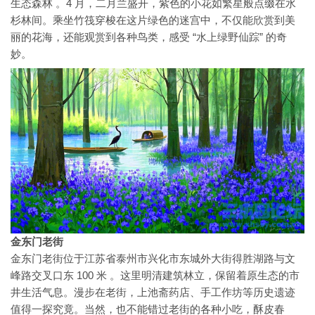
生态森林 。4 月，二月兰盛开，紫色的小花如繁星般点缀在水
杉林间。乘坐竹筏穿梭在这片绿色的迷宫中，不仅能欣赏到美
丽的花海，还能观赏到各种鸟类，感受 “水上绿野仙踪” 的奇
妙。
金东门老街
金东门老街位于江苏省泰州市兴化市东城外大街得胜湖路与文
峰路交叉口东 100 米 。这里明清建筑林立，保留着原生态的市
井生活气息。漫步在老街，上池斋药店、手工作坊等历史遗迹
值得一探究竟。当然，也不能错过老街的各种小吃，酥皮春