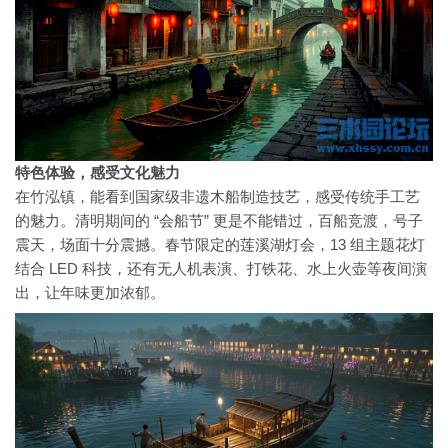
特色体验，感受文化魅力
在竹泓镇，能看到国家级非遗木船制造技艺，感受传统手工艺
的魅力。清明期间的 “会船节” 更是不能错过，百船竞渡，号子
震天，场面十分震撼。春节限定的莲溪湖灯会，13 组主题花灯
结合 LED 科技，还有无人机表演、打铁花、水上火壶等夜间演
出，让年味更加浓郁。