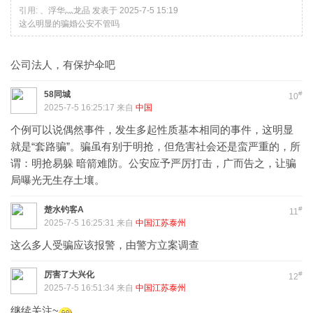
引用:
、浮华灬龙品 发表于 2025-7-5 15:19
这么明显的骗婚公安不管吗
公司法人，有保护伞吧
58同城
#
10
2025-7-5 16:25:17 来自
中国
个例可以说偶然事件，发生多起性质基本相同的事件，这明显
就是“套路骗”。骗虽有别于明抢，但危害社会还是蛮严重的，所
谓：明抢易躲 暗箭难防。公安应予严厉打击，广而告之，让骗
局曝光无生存土壤。
楚水钓客A
#
11
2025-7-5 16:25:31 来自
中国江苏泰州
这么多人受骗应该报警，由警方立案调查
厉害了大兴化
#
12
2025-7-5 16:51:34 来自
中国江苏泰州
继续关注~