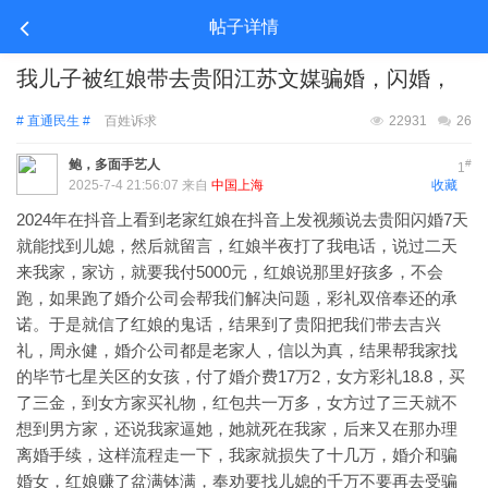
帖子详情
我儿子被红娘带去贵阳江苏文媒骗婚，闪婚，
# 直通民生 #
百姓诉求
22931
26
鲍，多面手艺人
#
1
2025-7-4 21:56:07 来自
中国上海
收藏
2024年在抖音上看到老家红娘在抖音上发视频说去贵阳闪婚7天
就能找到儿媳，然后就留言，红娘半夜打了我电话，说过二天
来我家，家访，就要我付5000元，红娘说那里好孩多，不会
跑，如果跑了婚介公司会帮我们解决问题，彩礼双倍奉还的承
诺。于是就信了红娘的鬼话，结果到了贵阳把我们带去吉兴
礼，周永健，婚介公司都是老家人，信以为真，结果帮我家找
的毕节七星关区的女孩，付了婚介费17万2，女方彩礼18.8，买
了三金，到女方家买礼物，红包共一万多，女方过了三天就不
想到男方家，还说我家逼她，她就死在我家，后来又在那办理
离婚手续，这样流程走一下，我家就损失了十几万，婚介和骗
婚女，红娘赚了盆满钵满，奉劝要找儿媳的千万不要再去受骗