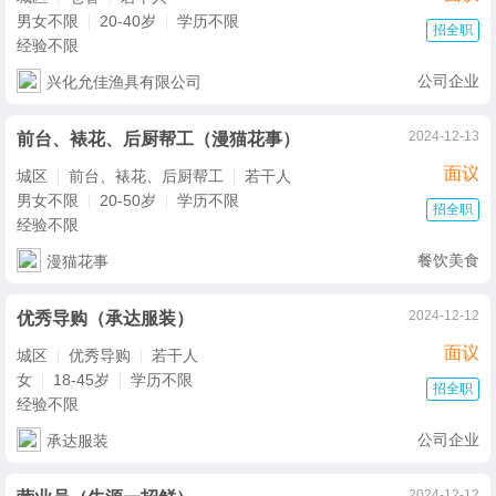
男女不限
20-40岁
学历不限
招全职
经验不限
公司企业
兴化允佳渔具有限公司
2024-12-13
前台、裱花、后厨帮工（漫猫花事）
面议
城区
前台、裱花、后厨帮工
若干人
男女不限
20-50岁
学历不限
招全职
经验不限
餐饮美食
漫猫花事
2024-12-12
优秀导购（承达服装）
面议
城区
优秀导购
若干人
女
18-45岁
学历不限
招全职
经验不限
公司企业
承达服装
2024-12-12