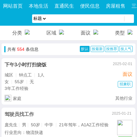
网站首页
本地生活
直通民生
便民信息
房屋租售
三
分类
区域
面议
类型
共有
554
条信息
默认
按最新
按推荐
按人气
2025-02-01
下午3小时打扫烧饭
面议
城区
钟点工
1人
女
55岁
无
招兼职
3年工作经验
其他行业
家庭
2025-01-21
驾驶员找工作
庞先生
男
50岁
中学
21年驾年，A1A2工作经验
行业意向：物流快递