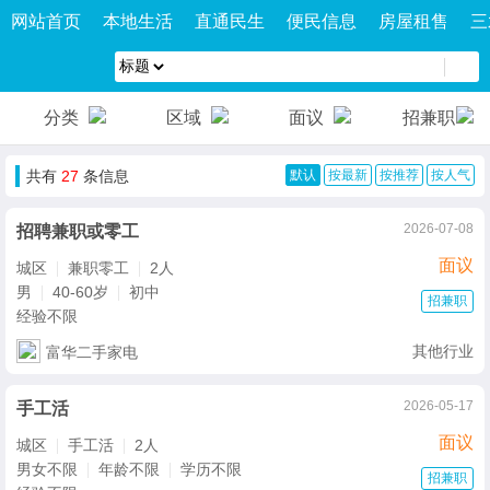
网站首页
本地生活
直通民生
便民信息
房屋租售
三
分类
区域
面议
招兼职
共有
27
条信息
默认
按最新
按推荐
按人气
2026-07-08
招聘兼职或零工
面议
城区
兼职零工
2人
男
40-60岁
初中
招兼职
经验不限
其他行业
富华二手家电
2026-05-17
手工活
面议
城区
手工活
2人
男女不限
年龄不限
学历不限
招兼职