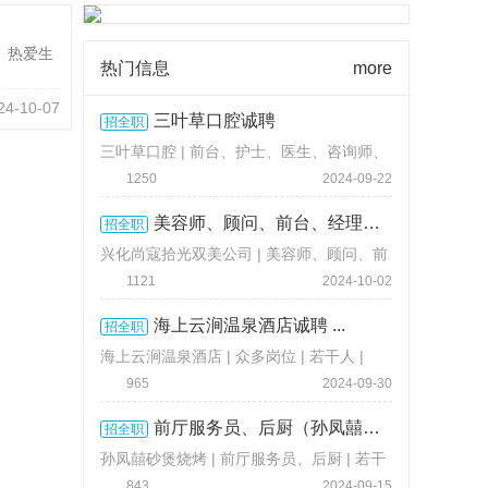
 热爱生
热门信息
more
4-10-07
三叶草口腔诚聘
招全职
三叶草口腔 | 前台、护士、医生、咨询师、
美容师 | 若干人 |
3000-8000 元 / 月
1250
2024-09-22
美容师、顾问、前台、经理、护 ...
招全职
兴化尚寇拾光双美公司 | 美容师、顾问、前
台 | 若干人 |
面议
1121
2024-10-02
海上云涧温泉酒店诚聘 ...
招全职
海上云涧温泉酒店 | 众多岗位 | 若干人 |
3800-15000 元 / 月
965
2024-09-30
前厅服务员、后厨（孙凤囍砂煲 ...
招全职
孙凤囍砂煲烧烤 | 前厅服务员、后厨 | 若干
人 |
面议
843
2024-09-15