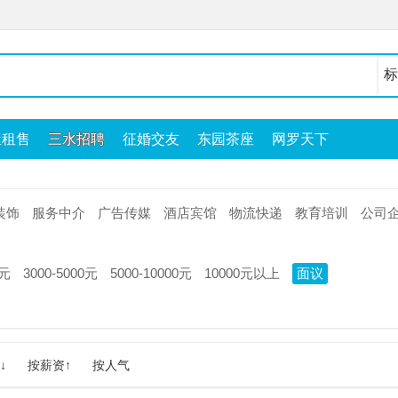
屋租售
三水招聘
征婚交友
东园茶座
网罗天下
装饰
服务中介
广告传媒
酒店宾馆
物流快递
教育培训
公司
0元
3000-5000元
5000-10000元
10000元以上
面议
↓
按薪资↑
按人气