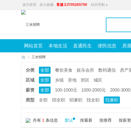
设为首页
加入收藏
客服∶13705265750
站内导航
网站首页
本地生活
直通民生
便民信息
房
三水招聘
分类
全部
餐饮美食
娱乐会所
数码通信
房产
区域
全部
乡镇
异地
郊区
城区
兴
»
薪资
全部
100-1000元
1000-2000元
2000-300
类型
全部
招全职
招兼职
找全职
找兼职
共有
1
条信息
默认
按最新
按推荐
按薪资