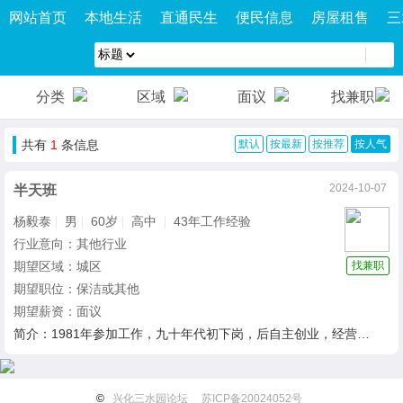
网站首页
本地生活
直通民生
便民信息
房屋租售
三
分类
区域
面议
找兼职
共有
1
条信息
默认
按最新
按推荐
按人气
2024-10-07
半天班
杨毅泰
男
60岁
高中
43年工作经验
行业意向：其他行业
期望区域：城区
找兼职
期望职位：保洁或其他
期望薪资：面议
简介：1981年参加工作，九十年代初下岗，后自主创业，经营一家书店，将近二十年。之后至今，又投身养老行业，服务老人，颇有心得。 热爱生活，工作认真负责，干一行、爱一行、专一行。
©
兴化三水园论坛
苏ICP备20024052号