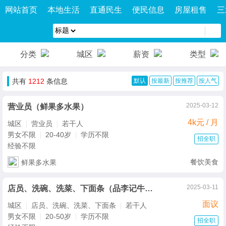
网站首页
本地生活
直通民生
便民信息
房屋租售
三
分类
城区
薪资
类型
共有
1212
条信息
默认
按最新
按推荐
按人气
2025-03-12
营业员（鲜果多水果）
4k元 / 月
城区
营业员
若干人
男女不限
20-40岁
学历不限
招全职
经验不限
餐饮美食
鲜果多水果
2025-03-11
店员、洗碗、洗菜、下面条（品李记牛肉汤）
面议
城区
店员、洗碗、洗菜、下面条
若干人
男女不限
20-50岁
学历不限
招全职