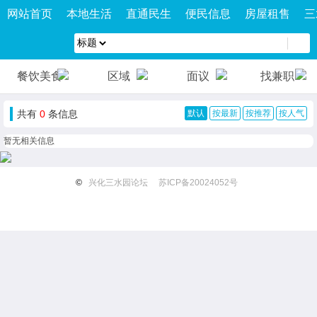
网站首页
本地生活
直通民生
便民信息
房屋租售
三
餐饮美食
区域
面议
找兼职
共有
0
条信息
默认
按最新
按推荐
按人气
暂无相关信息
©
兴化三水园论坛
苏ICP备20024052号