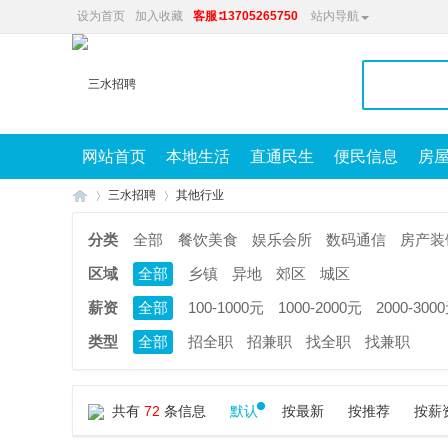
设为首页
加入收藏
客服∶13705265750
站内导航
网站首页
本地生活
直通民生
便民信息
房
三水招聘
其他行业
分类
全部
餐饮美食
娱乐会所
数码通信
房产装
区域
全部
乡镇
异地
郊区
城区
兴
»
»
薪资
全部
100-1000元
1000-2000元
2000-300
类型
全部
招全职
招兼职
找全职
找兼职
共有
72
条信息
默认
按最新
按推荐
按薪