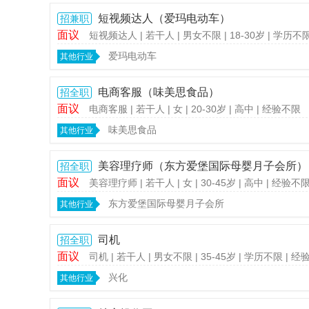
短视频达人（爱玛电动车）
招兼职
化
面议
短视频达人
| 若干人
| 男女不限
| 18-30岁
| 学历不
爱玛电动车
其他行业
电商客服（味美思食品）
招全职
面议
电商客服
| 若干人
| 女
| 20-30岁
| 高中
| 经验不限
味美思食品
其他行业
三
美容理疗师（东方爱堡国际母婴月子会所）
招全职
面议
美容理疗师
| 若干人
| 女
| 30-45岁
| 高中
| 经验不
东方爱堡国际母婴月子会所
其他行业
司机
招全职
面议
司机
| 若干人
| 男女不限
| 35-45岁
| 学历不限
| 经
兴化
其他行业
水