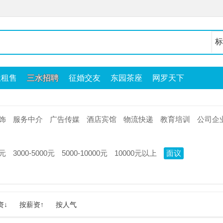
屋租售
三水招聘
征婚交友
东园茶座
网罗天下
饰
服务中介
广告传媒
酒店宾馆
物流快递
教育培训
公司企
0元
3000-5000元
5000-10000元
10000元以上
面议
资↓
按薪资↑
按人气