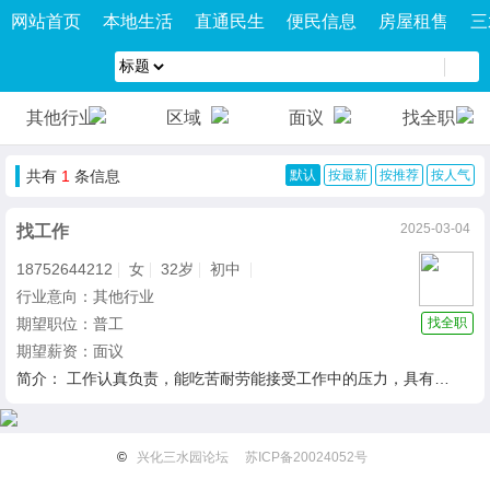
网站首页
本地生活
直通民生
便民信息
房屋租售
三
其他行业
区域
面议
找全职
共有
1
条信息
默认
按最新
按推荐
按人气
2025-03-04
找工作
18752644212
女
32岁
初中
行业意向：其他行业
期望职位：普工
找全职
期望薪资：面议
简介： 工作认真负责，能吃苦耐劳能接受工作中的压力，具有团队精神，能与同事，其他部门用心配合，服从管理，尊重上司的安排
©
兴化三水园论坛
苏ICP备20024052号