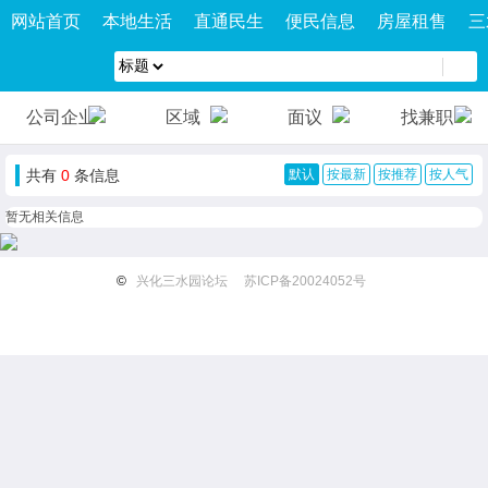
网站首页
本地生活
直通民生
便民信息
房屋租售
三
公司企业
区域
面议
找兼职
共有
0
条信息
默认
按最新
按推荐
按人气
暂无相关信息
©
兴化三水园论坛
苏ICP备20024052号