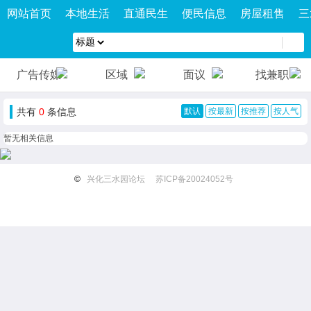
网站首页
本地生活
直通民生
便民信息
房屋租售
三
广告传媒
区域
面议
找兼职
共有
0
条信息
默认
按最新
按推荐
按人气
暂无相关信息
©
兴化三水园论坛
苏ICP备20024052号