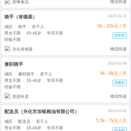
物流快递
杰琳食品
2025-01-11
骑手（肯德基）
5k - 10k元 / 月
城区
骑手
若干人
男女不限
20-45岁
学历不限
招全职
经验不限
物流快递
兴化肯德基
2025-01-08
兼职骑手
4k - 6k元 / 月
城区
兼职骑手
若干人
男女不限
18-45岁
学历不限
招兼职
经验不限
物流快递
美团外卖
2025-01-02
配送员（兴化市加银粮油有限公司）
5.5k - 7k元 / 月
城区
配送员
若干人
男女不限
18-40岁
学历不限
招全职