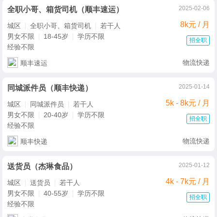
2025-02-06
全职小哥、箱货司机（顺丰速运）
8k元 / 月
城区
全职小哥、箱货司机
若干人
男女不限
18-45岁
学历不限
招全职
经验不限
物流快递
顺丰速运
2025-01-14
同城派件员（顺丰快递）
5k - 8k元 / 月
城区
同城派件员
若干人
男女不限
20-40岁
学历不限
招全职
经验不限
物流快递
顺丰快递
2025-01-12
送货员（杰琳食品）
4k - 7k元 / 月
城区
送货员
若干人
男女不限
40-55岁
学历不限
招全职
经验不限