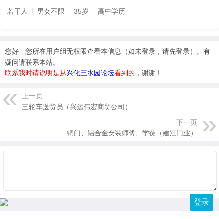
若干人
男女不限
35岁
高中学历
您好，您所在用户组无权限查看本信息（
如未登录，请先登录
）。有
疑问请联系本站。
联系我时请说明是从
兴化三水园论坛
看到的
，谢谢！
上一页
三轮车送货员（兴运伟宏商贸公司）
下一页
铜门、铝合金安装师傅、学徒（建江门业）
登录