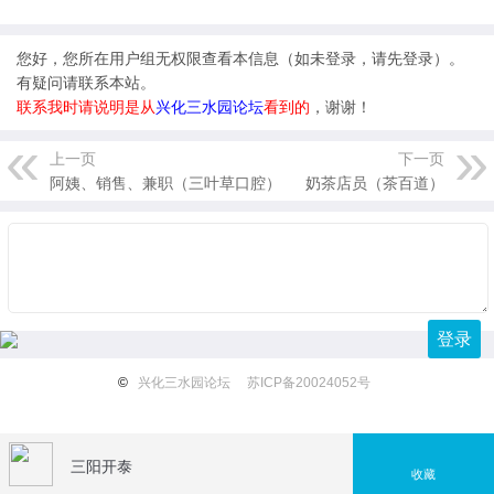
您好，您所在用户组无权限查看本信息（
如未登录，请先登录
）。
有疑问请联系本站。
联系我时请说明是从
兴化三水园论坛
看到的
，谢谢！
上一页
下一页
阿姨、销售、兼职（三叶草口腔）
奶茶店员（茶百道）
登录
©
兴化三水园论坛
苏ICP备20024052号
三阳开泰
收藏