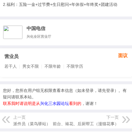
2.福利：五险一金+过节费+生日慰问+年休假+年终奖+团建活动
中国电信
兴化全区营业厅
面议
营业员
若干人
男女不限
不限年龄
不限学历
您好，您所在用户组无权限查看本信息（
如未登录，请先登录
）。有
疑问请联系本站。
联系我时请说明是从
兴化三水园论坛
看到的
，谢谢！
上一页
下一页
派件员（菜鸟驿站）
前台、裱花、后厨帮工（漫猫花事）