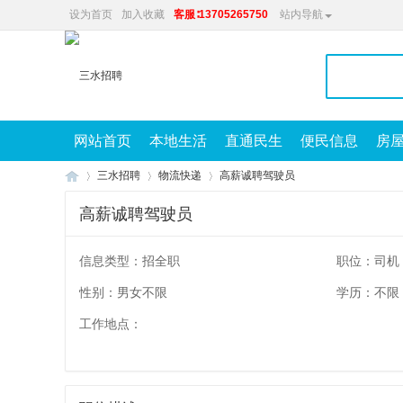
设为首页
加入收藏
客服∶13705265750
站内导航
网站首页
本地生活
直通民生
便民信息
房
三水招聘
物流快递
高薪诚聘驾驶员
高薪诚聘驾驶员
兴
»
»
»
信息类型：招全职
职位：司机
性别：男女不限
学历：不限
工作地点：