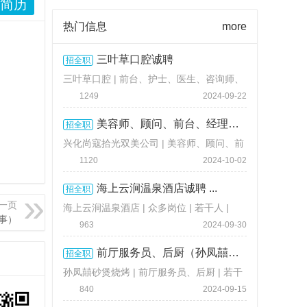
简历
热门信息
more
三叶草口腔诚聘
招全职
三叶草口腔 | 前台、护士、医生、咨询师、
美容师 | 若干人 |
3000-8000 元 / 月
1249
2024-09-22
美容师、顾问、前台、经理、护 ...
招全职
兴化尚寇拾光双美公司 | 美容师、顾问、前
台 | 若干人 |
面议
1120
2024-10-02
海上云涧温泉酒店诚聘 ...
招全职
一页
海上云涧温泉酒店 | 众多岗位 | 若干人 |
事）
3800-15000 元 / 月
963
2024-09-30
前厅服务员、后厨（孙凤囍砂煲 ...
招全职
孙凤囍砂煲烧烤 | 前厅服务员、后厨 | 若干
人 |
面议
840
2024-09-15