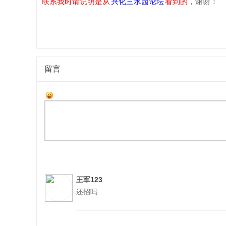
联系我时请说明是从
兴化三水园论坛
看到的
，谢谢！
留言
园
王军123
还招吗
论