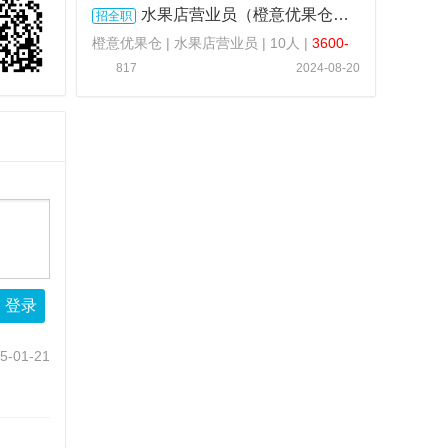
水果店营业员（橙意优果仓） ...
招全职
橙意优果仓 | 水果店营业员 | 10人 |
3600-
5000 元 / 月
817
2024-08-20
登录
5-01-21