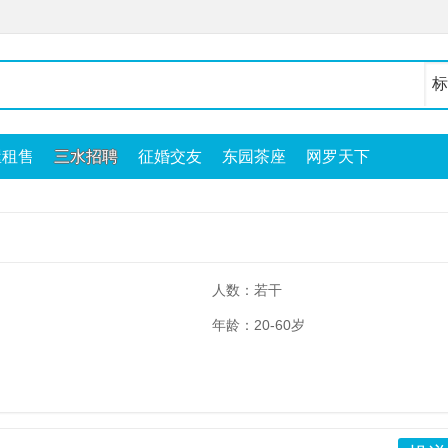
屋租售
三水招聘
征婚交友
东园茶座
网罗天下
人数：若干
年龄：20-60岁