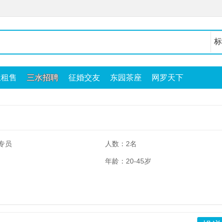
屋租售
三水招聘
征婚交友
东园茶座
网罗天下
专员
人数：2名
年龄：20-45岁