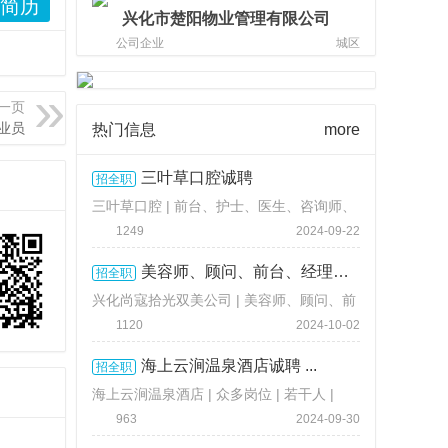
简历
兴化市楚阳物业管理有限公司
公司企业
城区
一页
业员
热门信息
more
三叶草口腔诚聘
招全职
三叶草口腔 | 前台、护士、医生、咨询师、
美容师 | 若干人 |
3000-8000 元 / 月
1249
2024-09-22
美容师、顾问、前台、经理、护 ...
招全职
兴化尚寇拾光双美公司 | 美容师、顾问、前
台 | 若干人 |
面议
1120
2024-10-02
海上云涧温泉酒店诚聘 ...
招全职
海上云涧温泉酒店 | 众多岗位 | 若干人 |
3800-15000 元 / 月
963
2024-09-30