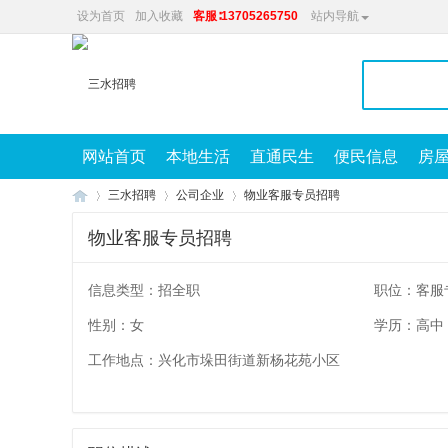
设为首页
加入收藏
客服∶13705265750
站内导航
网站首页
本地生活
直通民生
便民信息
房
三水招聘
公司企业
物业客服专员招聘
物业客服专员招聘
兴
»
»
»
信息类型：招全职
职位：客服
性别：女
学历：高中
工作地点：兴化市垛田街道新杨花苑小区