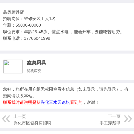
鑫奥厨具店
招聘岗位：维修安装工人1名
年薪：55000-60000
职位要求：年龄25-45岁、懂点水电 ，能会开车，要能吃苦耐劳。
联系电话：17766041999
鑫奥厨具
随机应变
您好，您所在用户组无权限查看本信息（
如未登录，请先登录
）。有
疑问请联系本站。
联系我时请说明是从
兴化三水园论坛
看到的
，谢谢！
上一页
下一页
兴化市区健身房招聘
手工穿戴甲