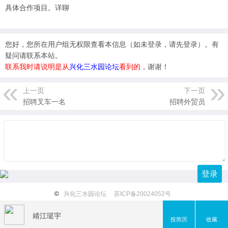
具体合作项目。详聊
您好，您所在用户组无权限查看本信息（
如未登录，请先登录
）。有
疑问请联系本站。
联系我时请说明是从
兴化三水园论坛
看到的
，谢谢！
上一页
下一页
招聘叉车一名
招聘外贸员
登录
©
兴化三水园论坛
苏ICP备20024052号
靖江珽宇
投简历
收藏