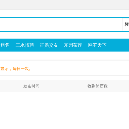
屋租售
三水招聘
征婚交友
东园茶座
网罗天下
前显示，每日一次。
发布时间
收到简历数