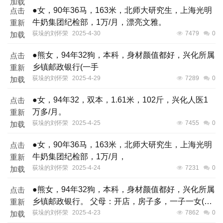
加载
●女，90年36马，163米，北师大研究生，上海光明
点击
牛奶集团纪检部，1万/月，漂亮文雅。
重新
荻垛的刘怀荣
2025-4-30
7479
0
加载
●熊女，94年32狗，本科，身材颜值都好，兴化所属
点击
乡镇邮政银行(一手
重新
荻垛的刘怀荣
2025-4-29
7289
0
加载
●女，94年32，双本，1.61米，102斤，兴化人医1
点击
万多/月。
重新
荻垛的刘怀荣
2025-4-25
7455
0
加载
●女，90年36马，163米，北师大研究生，上海光明
点击
牛奶集团纪检部，1万/月，
重新
荻垛的刘怀荣
2025-4-24
7231
0
加载
●熊女，94年32狗，本科，身材颜值都好，兴化所属
点击
乡镇邮政银行。 父母：开店，房子多，一子一女(一
重新
手)
荻垛的刘怀荣
2025-4-23
7862
0
加载