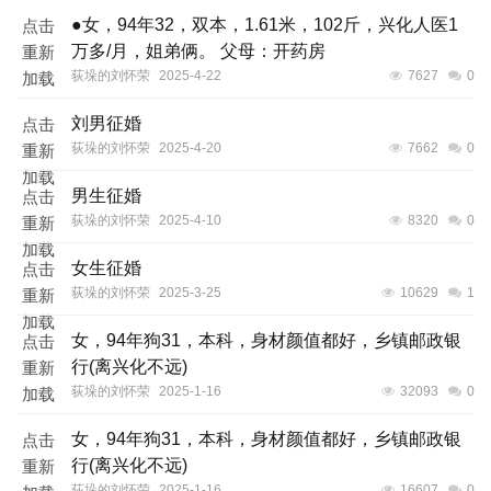
●女，94年32，双本，1.61米，102斤，兴化人医1
点击
万多/月，姐弟俩。 父母：开药房
重新
荻垛的刘怀荣
2025-4-22
7627
0
加载
刘男征婚
点击
荻垛的刘怀荣
2025-4-20
7662
0
重新
加载
男生征婚
点击
荻垛的刘怀荣
2025-4-10
8320
0
重新
加载
女生征婚
点击
荻垛的刘怀荣
2025-3-25
10629
1
重新
加载
女，94年狗31，本科，身材颜值都好，乡镇邮政银
点击
行(离兴化不远)
重新
荻垛的刘怀荣
2025-1-16
32093
0
加载
女，94年狗31，本科，身材颜值都好，乡镇邮政银
点击
行(离兴化不远)
重新
荻垛的刘怀荣
2025-1-16
16607
0