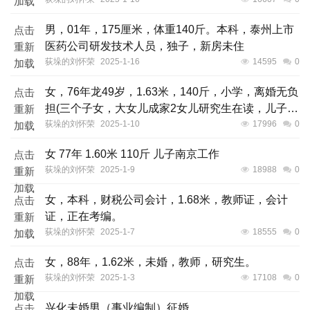
加载
男，01年，175厘米，体重140斤。本科，泰州上市
点击
医药公司研发技术人员，独子，新房未住
重新
荻垛的刘怀荣
2025-1-16
14595
0
加载
女，76年龙49岁，1.63米，140斤，小学，离婚无负
点击
担(三个子女，大女儿成家2女儿研究生在读，儿子已
重新
工作随父亲)，兴化人，工作无锡(可回兴化) 父母无
荻垛的刘怀荣
2025-1-10
17996
0
加载
女 77年 1.60米 110斤 儿子南京工作
点击
荻垛的刘怀荣
2025-1-9
18988
0
重新
加载
女，本科，财税公司会计，1.68米，教师证，会计
点击
证，正在考编。
重新
荻垛的刘怀荣
2025-1-7
18555
0
加载
女，88年，1.62米，未婚，教师，研究生。
点击
荻垛的刘怀荣
2025-1-3
17108
0
重新
加载
兴化未婚男（事业编制）征婚
点击