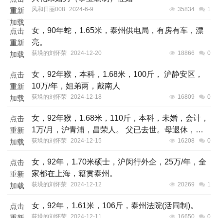
风和日丽008
2024-6-9
35834
1
重新
加载
女，90年蛇，1.65米，泰州供电局，有房有车，漂
点击
亮。
重新
荻垛的刘怀荣
2024-12-20
18866
0
加载
女，92年猴，本科，1.68米，100斤， 沪静安区，
点击
10万/年，姐弟两，戴南人
重新
荻垛的刘怀荣
2024-12-18
16809
0
加载
女，92年猴，1.68米，110斤，本科，未婚，会计，
点击
1万/月，沪青浦，昌荣人。 父已去世。母退休，独
重新
生女
荻垛的刘怀荣
2024-12-15
16208
0
加载
女，92年，1.70米硕士，沪闵行外企，25万/年，全
点击
家都在上海，籍贯泰州。
重新
荻垛的刘怀荣
2024-12-12
20269
1
加载
女，92年，1.61米，106斤，泰州法院(活同制)。
点击
荻垛的刘怀荣
2024-12-11
16650
0
重新