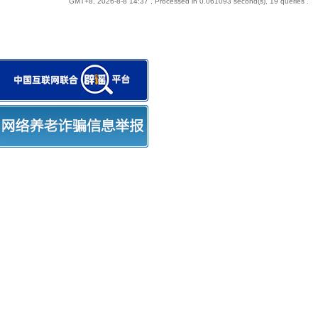
GMT+8, 2026-8-8 14:37
, Processed in 0.061093 second(s), 19 queries .