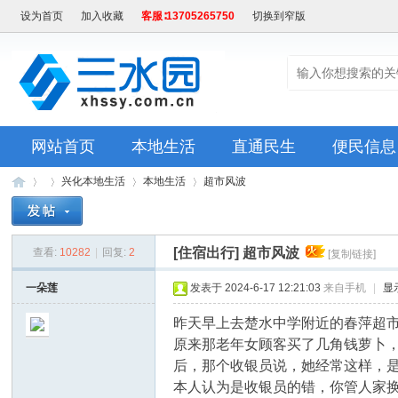
设为首页
加入收藏
客服∶13705265750
切换到窄版
网站首页
本地生活
直通民生
便民信息
兴化本地生活
本地生活
超市风波
[住宿出行]
超市风波
查看:
10282
|
回复:
2
[复制链接]
兴
»
›
›
›
一朵莲
发表于 2024-6-17 12:21:03
来自手机
|
显
昨天早上去楚水中学附近的春萍超
原来那老年女顾客买了几角钱萝卜
后，那个收银员说，她经常这样，
本人认为是收银员的错，你管人家