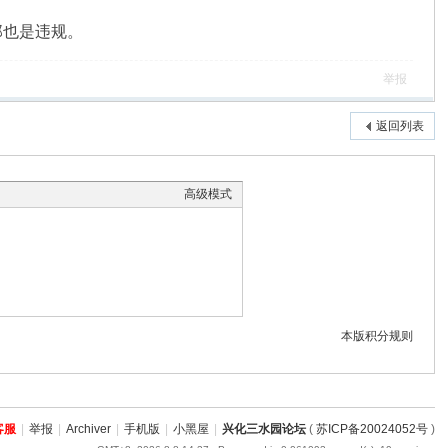
那也是违规。
举报
返回列表
高级模式
本版积分规则
客服
|
举报
|
Archiver
|
手机版
|
小黑屋
|
兴化三水园论坛
(
苏ICP备20024052号
)