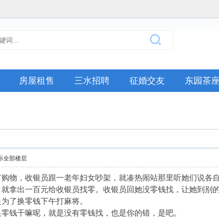
房屋租售
三水招聘
征婚交友
东园茶
示全部楼层
市购物，收银员跟一老年妇女吵架，就凑热闹站那里听她们说各
，就拿出一百元给收银员找零。收银员回她没零钱找，让她到别
是为了换零钱下午打麻将。
换零钱干嘛呢，就是没有零钱找，也是你的错，是吧。