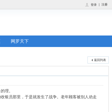
|
注册
登录
座
网罗天下
返回列表
自的理。
的收银员那里，于是就发生了战争。老年顾客被别人劝走