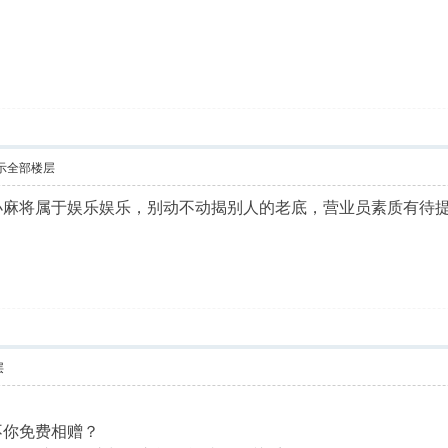
示全部楼层
小麻将属于娱乐娱乐，别动不动揭别人的老底，营业员素质有待
层
不你免费相赠？