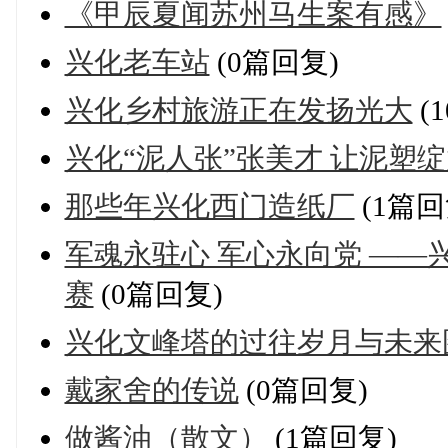
《甲辰夏闻苏州马生案有感》
兴化老车站
(0篇回复)
兴化乡村旅游正在发扬光大
(
兴化“泥人张”张美才 让泥塑
那些年兴化西门造纸厂
(1篇回
军魂永驻心 军心永向党 ——兴
赛
(0篇回复)
兴化文峰塔的过往岁月与未来
戴家舍的传说
(0篇回复)
做酱油（散文）
(1篇回复)