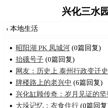
兴化三水园论坛
› 本地生活
昭阳湖 PK 凤城河
(0篇回复)
抬硪号子
(0篇回复)
网友：历史上 泰州行政变迁
牌楼路上的老兴中
(6篇回复)
兴化缸顾传奇：岁月见证的坚
大垛记忆：衣食住行
(0篇回复