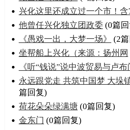
兴化这里还成立过一个市！含7
他曾任兴化独立团政委
(0篇回
《愚戏一出，大梦一场》
(2篇
坐帮船上兴化（来源：扬州网
《听“钱说”说中波贸易与卢布
永远跟党走 共筑中国梦 大垛
篇回复)
荷花朵朵绿满塘
(0篇回复)
金东门
(0篇回复)