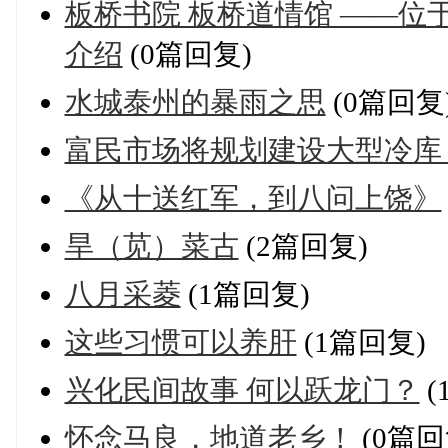
板桥书院 板桥道情馆 ——
介绍
(0篇回复)
水城泰州的暴雨之思
(0篇回复
富民市场将规划建设大型冷库
《从十送红军，到八问上饶》
旱（苋）菜古
(2篇回复)
八月采菱
(1篇回复)
这些习惯可以养肝
(1篇回复)
兴化民间故事 何以跃龙门？
(
怀念马良，地道老乡！
(0篇回